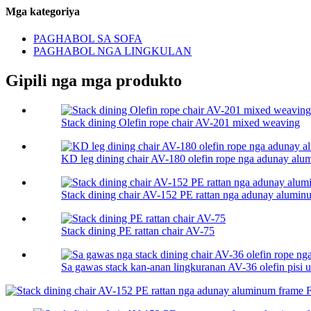
Mga kategoriya
PAGHABOL SA SOFA
PAGHABOL NGA LINGKULAN
Gipili nga mga produkto
Stack dining Olefin rope chair AV-201 mixed weaving
KD leg dining chair AV-180 olefin rope nga adunay alumi
Stack dining chair AV-152 PE rattan nga adunay aluminu
Stack dining PE rattan chair AV-75
Sa gawas stack kan-anan lingkuranan AV-36 olefin pisi ub