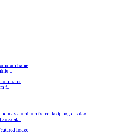
niu...
m f...
an sa al...