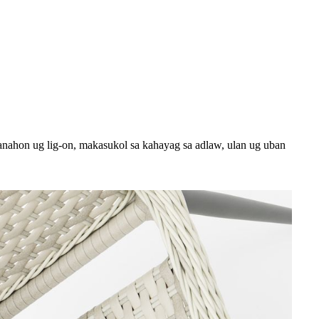
anahon ug lig-on, makasukol sa kahayag sa adlaw, ulan ug uban