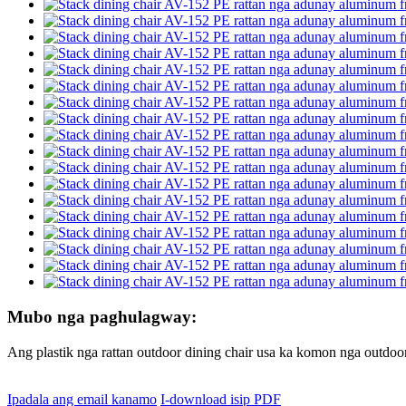
Mubo nga paghulagway:
Ang plastik nga rattan outdoor dining chair usa ka komon nga outdoo
Ipadala ang email kanamo
I-download isip PDF